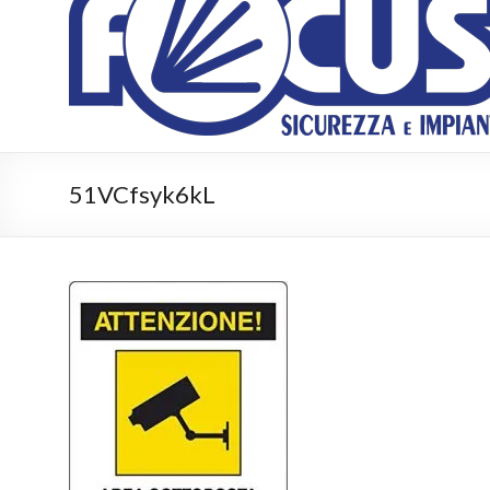
Impianti
Sicurezza
e
impianti
51VCfsyk6kL