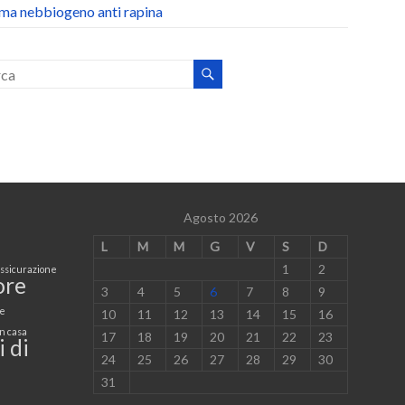
ema nebbiogeno anti rapina
Agosto 2026
L
M
M
G
V
S
D
1
2
ssicurazione
ore
3
4
5
6
7
8
9
e
10
11
12
13
14
15
16
n casa
17
18
19
20
21
22
23
i di
24
25
26
27
28
29
30
31