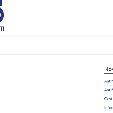
Nov
Antif
Antif
Gest
Infer