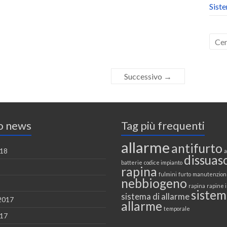
Sist
Successivo →
o news
Tag più frequenti
allarme
antifurto
018
a
dissuas
batterie
codice impianto
rapina
fulmini
furto
manutenzion
nebbiogeno
rapina
rapine i
sistem
sistema di allarme
2017
allarme
temporale
017