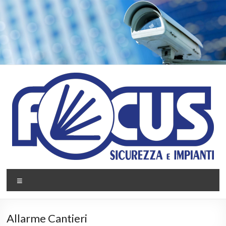
Salta
al
contenuto
Focus
Menu
Impianti
Sicurezza
Allarme Cantieri
e