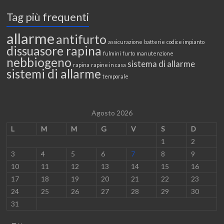
Tag più frequenti
allarme
antifurto
assicurazione
batterie
codice impianto
dissuasore rapina
fulmini
furto
manutenzione
nebbiogeno
sistema di allarme
rapina
rapine in casa
sistemi di allarme
temporale
Agosto 2026
L
M
M
G
V
S
D
1
2
3
4
5
6
7
8
9
10
11
12
13
14
15
16
17
18
19
20
21
22
23
24
25
26
27
28
29
30
31