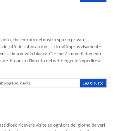
adro, che entrato nel nostro spazio privato –
izio, ufficio, laboratorio – si trovi improvvisamente
densissima nuvola bianca. Cercherà immediatamente
ppare. E’ questo l’intento del nebbiogeno: impedire al
ebbiogeno
,
news
Leggi tutto
fastidioso ricevere visite ad ogni ora del giorno da veri