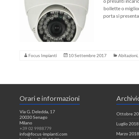
o presunti incari
bollette o miglio
porta si present
Focus Impianti
10 Settembre 2017
Abitazioni
Orari e informazioni
Archivi
Via G. Deledda, 17
Ottobre 2
20030 Senago
Milano
Luglio 2018
+39 02 9988779
Marzo 2018
info@focus-impianti.com