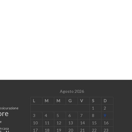
Agosto 2026
L
M
M
G
V
S
D
1
2
ssicurazione
ore
3
4
5
6
7
8
9
e
10
11
12
13
14
15
16
n casa
17
18
19
20
21
22
23