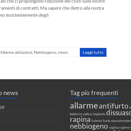
cati che ci propongono riduzione dei costi sulle nostre
ramenti di contratti. Ma sapere che dietro alla nostra
ano insistentemente degli
,
Allarme abitazioni
,
Nebbiogeno
,
news
Leggi tutto
o news
Tag più frequenti
allarme
antifurto
018
a
dissuas
batterie
codice impianto
rapina
fulmini
furto
manutenzion
nebbiogeno
rapina
rapine i