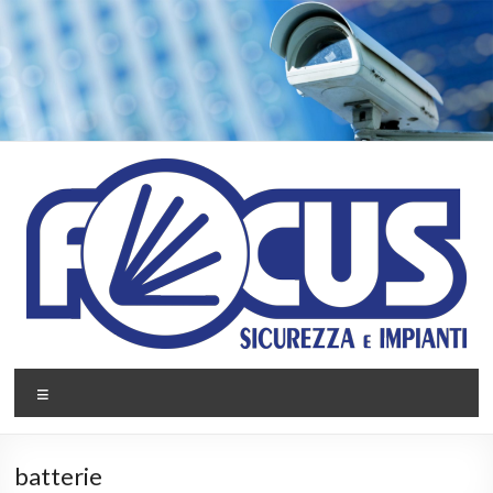
Salta
al
contenuto
Focus
Menu
Impianti
Sicurezza
batterie
e