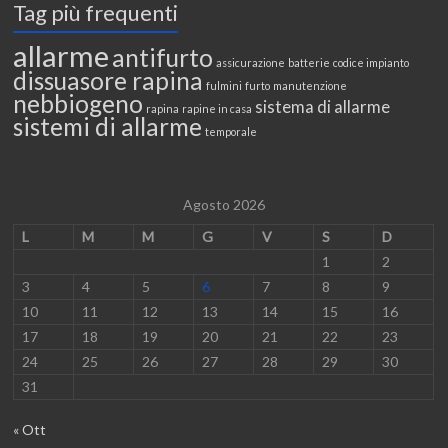
Tag più frequenti
allarme
antifurto
assicurazione
batterie
codice impianto
dissuasore rapina
fulmini
furto
manutenzione
nebbiogeno
sistema di allarme
rapina
rapine in casa
sistemi di allarme
temporale
Agosto 2026
L
M
M
G
V
S
D
1
2
3
4
5
6
7
8
9
10
11
12
13
14
15
16
17
18
19
20
21
22
23
24
25
26
27
28
29
30
31
« Ott