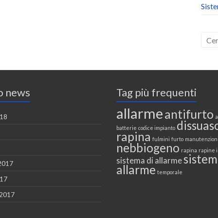
Sist
o news
Tag più frequenti
allarme
antifurto
018
a
dissuas
batterie
codice impianto
rapina
fulmini
furto
manutenzion
nebbiogeno
rapina
rapine i
sistem
sistema di allarme
2017
allarme
temporale
017
 2017