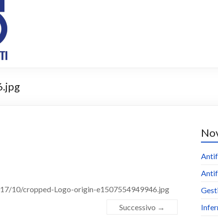
.jpg
Nov
Antif
Antif
2017/10/cropped-Logo-origin-e1507554949946.jpg
Gest
Successivo →
Infer