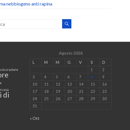
ema nebbiogeno anti rapina
Agosto 2026
L
M
M
G
V
S
D
1
2
ssicurazione
ore
3
4
5
6
7
8
9
e
10
11
12
13
14
15
16
n casa
17
18
19
20
21
22
23
i di
24
25
26
27
28
29
30
31
« Ott